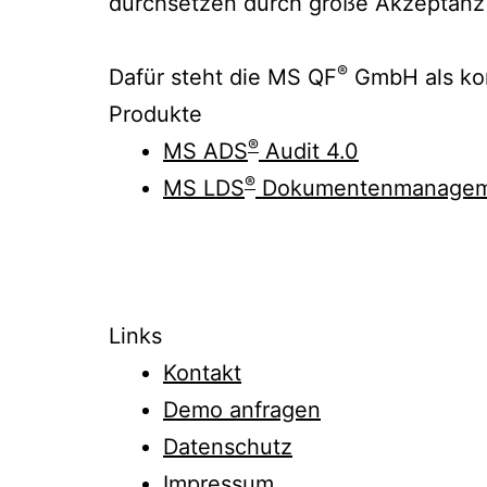
durchsetzen durch große Akzeptanz b
®
Dafür steht die MS QF
GmbH als kom
Produkte
®
MS ADS
Audit 4.0
®
MS LDS
Dokumenten­manage
Links
Kontakt
Demo anfragen
Datenschutz
Impressum