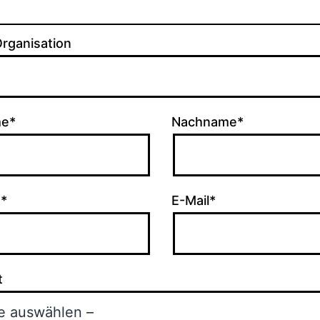
rganisation
me*
Nachname*
n*
E-Mail*
t